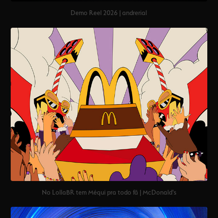
Demo Reel 2026 | andrerial
No LollaBR tem Méqui pra todo fã | McDonald's